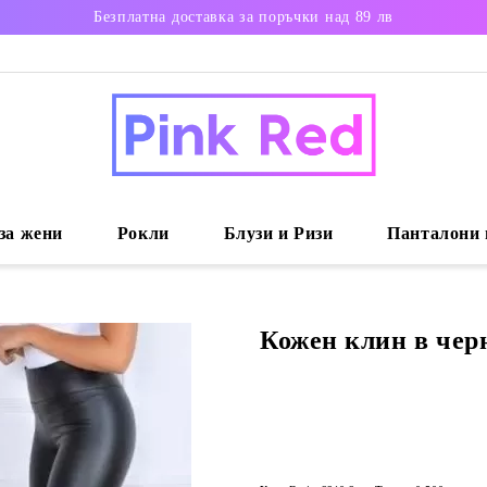
Безплатна доставка за поръчки над 89 лв
за жени
Рокли
Блузи и Ризи
Панталони 
Кожен клин в черн