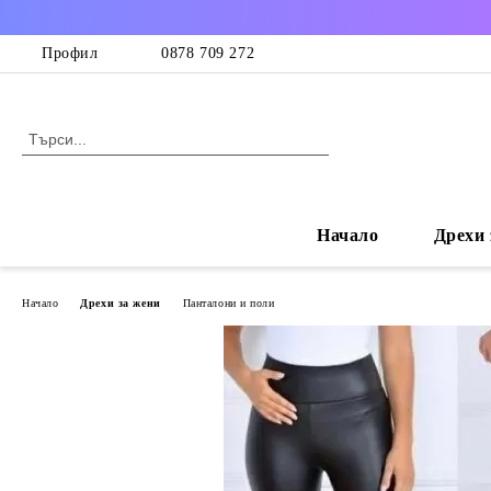
Профил
0878 709 272
Начало
Дрехи 
Начало
Дрехи за жени
Панталони и поли