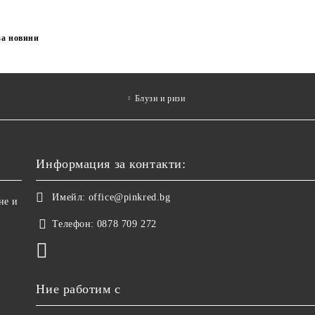
за новини
Блузи и ризи
Информация за контакти:
Имейл:
office@pinkred.bg
не и
Телефон:
0878 709 272
Ние работим с