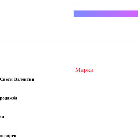
Преглед и тест за всяка п
Марки
 Свети Валентин
продажба
ти
отворен