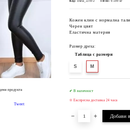
Код:
Daria_2210-2
Тегло:
0.500
кг
Кожен клин с нормална тал
Черен цвят
Еластична материя
Размер дреха:
Таблица с размери
S
M
цени продукта
✔ В наличност
✫ Експресна доставка 24 часа
Tweet