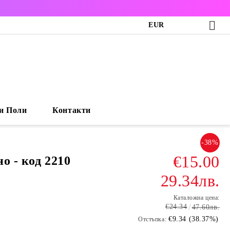
EUR
и Поли
Контакти
-38%
€15.00
о - код 2210
29.34лв.
Каталожна цена:
€24.34
47.60лв.
€9.34 (38.37%)
Отстъпка: