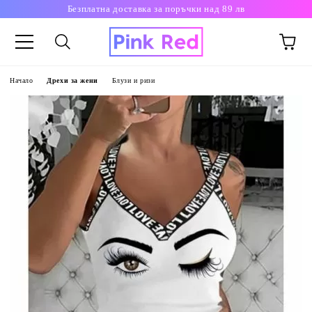
Безплатна доставка за поръчки над 89 лв
Начало
Дрехи за жени
Блузи и ризи