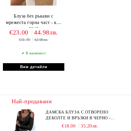
Блуза без ръкави с
мрежеста горна част - код
8842
€23.00
44.98лв.
€31.70
62.00лв.
✔ В наличност
Виж детайли
Най-продавани
ДАМСКА БЛУЗА С ОТВОРЕНО
ДЕКОЛТЕ И ВРЪЗКИ В ЧЕРНО -
КОД 6315
€18.00
35.20лв.