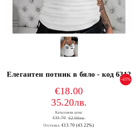
Елегантен потник в бяло - код 6312
-43%
€18.00
35.20лв.
Каталожна цена:
€31.70
62.00лв.
€13.70 (43.22%)
Отстъпка: