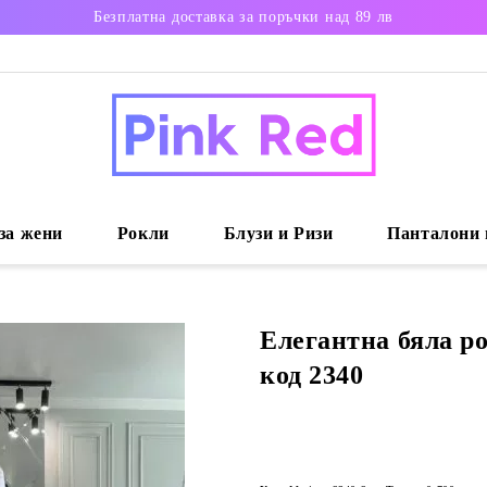
Безплатна доставка за поръчки над 89 лв
за жени
Рокли
Блузи и Ризи
Панталони 
Елегантна бяла ро
код 2340