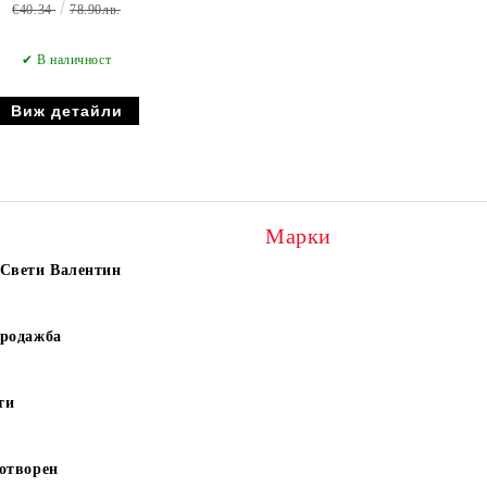
€40.34
78.90лв.
✔ В наличност
Виж детайли
Марки
 Свети Валентин
продажба
ти
отворен