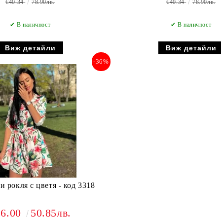
€40.34
78.90лв.
€40.34
78.90лв.
✔ В наличност
✔ В наличност
Виж детайли
Виж детайли
-36%
и рокля с цветя - код 3318
26.00
50.85лв.