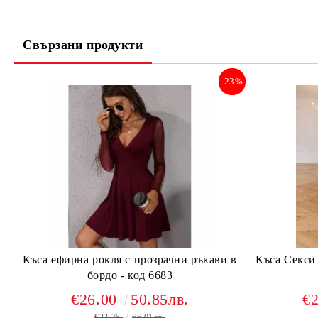
Свързани продукти
-23%
Къса ефирна рокля с прозрачни ръкави в
Къса Секси 
бордо - код 6683
€26.00
50.85лв.
€
€33.75
66.01лв.