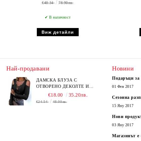
€40.34
78.90лв.
✔ В наличност
Виж детайли
Най-продавани
Новини
Подаръци за
ДАМСКА БЛУЗА С
ОТВОРЕНО ДЕКОЛТЕ И
01 Фев 2017
ВРЪЗКИ В ЧЕРНО - КОД
€18.00
35.20лв.
Сезонна раз
6315
€24.54
48.00лв.
15 Яну 2017
Нови продук
03 Яну 2017
Магазинът е 