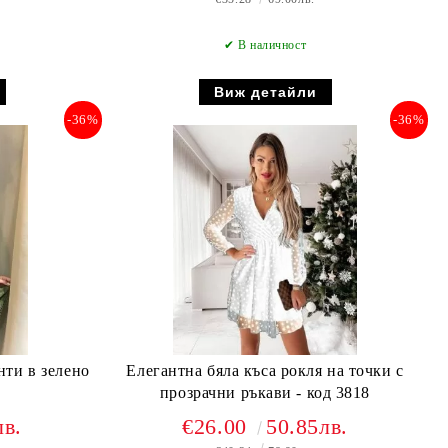
✔ В наличност
Виж детайли
-36%
-36%
нти в зелено
Елегантна бяла къса рокля на точки с
прозрачни ръкави - код 3818
лв.
€26.00
50.85лв.