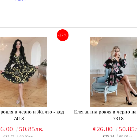
-27%
рокля в черно и Жълто - код
Елегантна рокля в черно на 
7418
7318
26.00
50.85лв.
€26.00
50.85
€35.74
69.90лв.
€35.74
69.90лв.