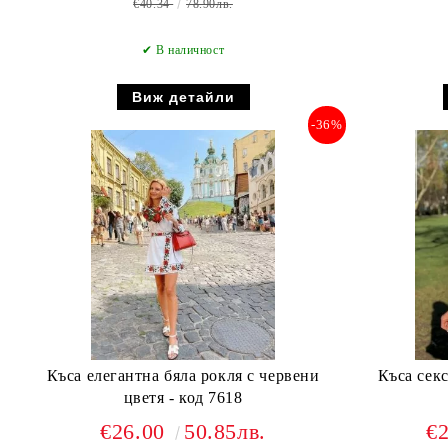
€40.34
78.90лв.
✔ В наличност
Виж детайли
-36%
Къса елегантна бяла рокля с червени
Къса секс
цветя - код 7618
€26.00
50.85лв.
€