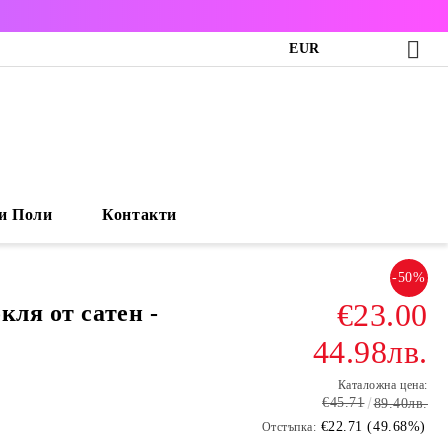
EUR
и Поли
Контакти
-50%
€23.00
кля от сатен -
44.98лв.
Каталожна цена:
€45.71
89.40лв.
€22.71 (49.68%)
Отстъпка: