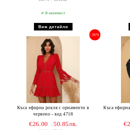
✔ В наличност
Виж детайли
-36%
Къса ефирна рокля с орнаменти в
Къса ефирна
червено - код 4718
€26.00
50.85лв.
€