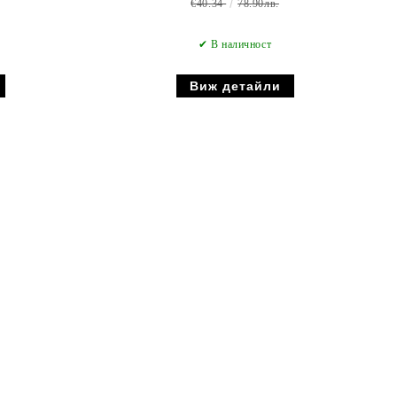
€40.34
78.90лв.
✔ В наличност
Виж детайли