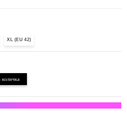
XL (EU 42)
ратка с Еконт и Спиди