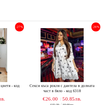
-27%
-26%
цветя - код
Секси къса рокля с дантела в долната
част в бяло - код 6318
лв.
€26.00
50.85лв.
€35.28
69.00лв.