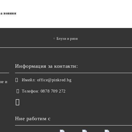
за новини
Блузи и ризи
Информация за контакти:
Имейл:
office@pinkred.bg
не и
Телефон:
0878 709 272
Ние работим с