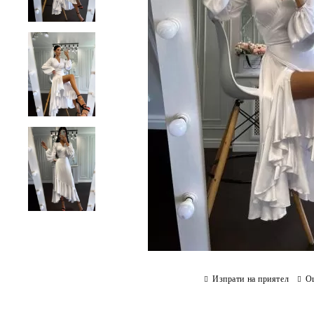
Изпрати на приятел
О