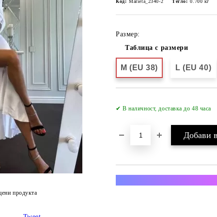
Код:
Marieta_2340-2
Тегло:
0.700
кг
Размер:
Таблица с размери
M (EU 38)
L (EU 40)
✔ В наличност, доставка до 48 часа
Преглед и тест за всяка п
цени продукта
Tweet