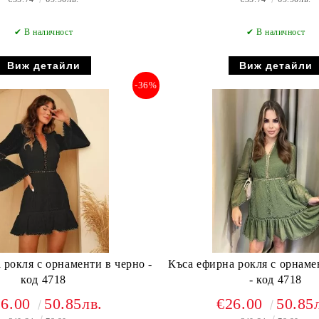
✔ В наличност
✔ В наличност
Виж детайли
Виж детайли
-36%
 рокля с орнаменти в черно -
Къса ефирна рокля с орнаме
код 4718
- код 4718
26.00
50.85лв.
€26.00
50.85