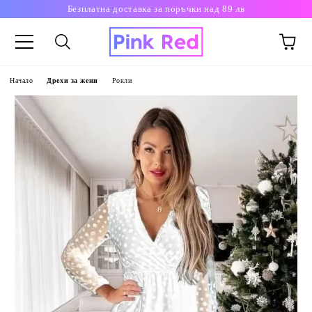
Безплатна доставка за поръчки над 89 лв
Начало
Дрехи за жени
Рокли