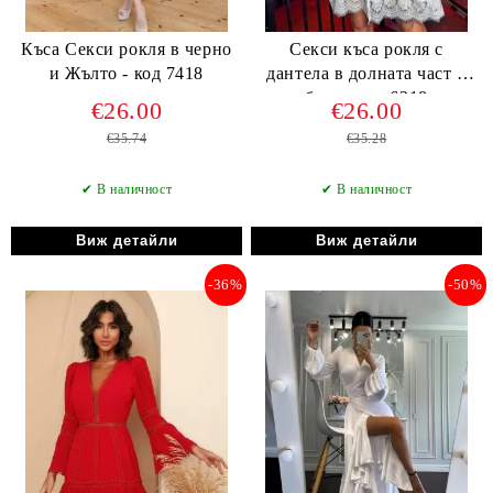
Къса Секси рокля в черно
Секси къса рокля с
и Жълто - код 7418
дантела в долната част в
бяло - код 6318
€26.00
€26.00
€35.74
€35.28
✔ В наличност
✔ В наличност
Виж детайли
Виж детайли
-36%
-50%