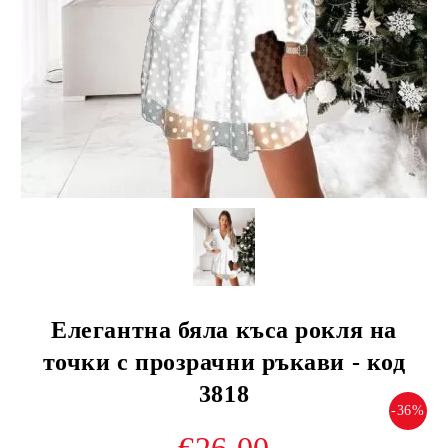
Елегантна бяла къса рокля на
точки с прозрачни ръкави - код
3818
-36%