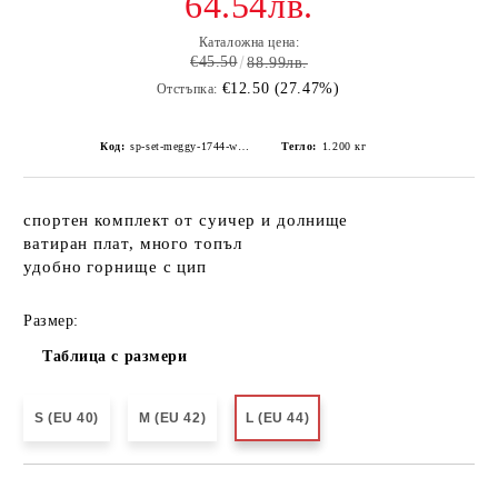
64.54лв.
Каталожна цена:
€45.50
88.99лв.
€12.50 (27.47%)
Отстъпка:
Код:
sp-set-meggy-1744-white-3
Тегло:
1.200
кг
спортен комплект от суичер и долнище
ватиран плат, много топъл
удобно горнище с цип
Размер:
Таблица с размери
S (EU 40)
M (EU 42)
L (EU 44)