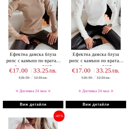
Ефектна дамска блуза
Ефектна дамска блуза
рипс с камъни по врата в
рипс с камъни по врата в
бежово - код 2115
бяло - код 2115
€17.00
33.25лв.
€17.00
33.25лв.
€26.59
52.01лв.
€26.59
52.01лв.
✫ Доставка 24 часа
✫
✫ Доставка 24 часа
✫
Виж детайли
Виж детайли
-40%