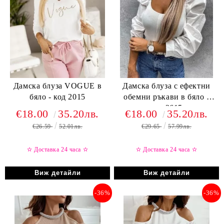
Дамска блуза VOGUE в
Дамска блуза с ефектни
бяло - код 2015
обемни ръкави в бяло -
код 2615
€18.00
35.20лв.
€18.00
35.20лв.
€26.59
52.01лв.
€29.65
57.99лв.
✫ Доставка 24 часа
✫
✫ Доставка 24 часа
✫
Виж детайли
Виж детайли
-36%
-36%