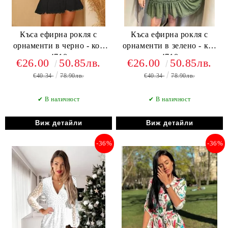
Къса ефирна рокля с
Къса ефирна рокля с
орнаменти в черно - код
орнаменти в зелено - код
4718
4718
€26.00
50.85лв.
€26.00
50.85лв.
€40.34
78.90лв.
€40.34
78.90лв.
✔ В наличност
✔ В наличност
Виж детайли
Виж детайли
-36%
-36%