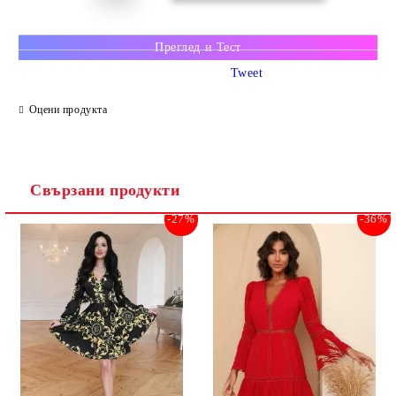
Преглед и Тест
Tweet
Оцени продукта
Свързани продукти
-27%
-36%