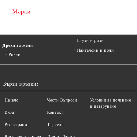
Марки
Блузи и ризи
Дрехи за жени
Панталони и поли
Рокли
Бързи връзки:
Начало
Чести Въпроси
Условия за ползване
и пазаруване
Вход
Контакт
Регистрация
Търсене
Връщане и замяна
Лични Данни