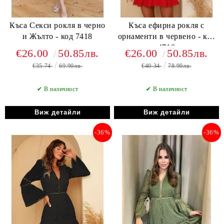
Къса Секси рокля в черно
Къса ефирна рокля с
и Жълто - код 7418
орнаменти в червено - код
4718
€26.00
50.85лв.
€26.00
50.85лв.
€35.74
69.90лв.
€40.34
78.90лв.
✔ В наличност
✔ В наличност
Виж детайли
Виж детайли
-36%
-36%