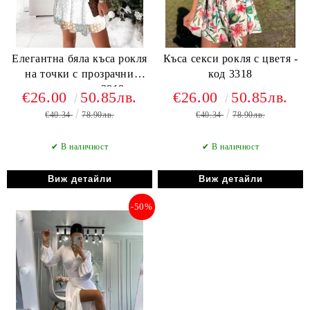
Елегантна бяла къса рокля
Къса секси рокля с цветя -
на точки с прозрачни
код 3318
ръкави - код 3818
€26.00
50.85лв.
€26.00
50.85лв.
€40.34
78.90лв.
€40.34
78.90лв.
✔ В наличност
✔ В наличност
Виж детайли
Виж детайли
-50%