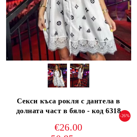
Секси къса рокля с дантела в
долната част в бяло - код 6318
-26%
€26.00