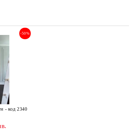
-50%
н - код 2340
лв.