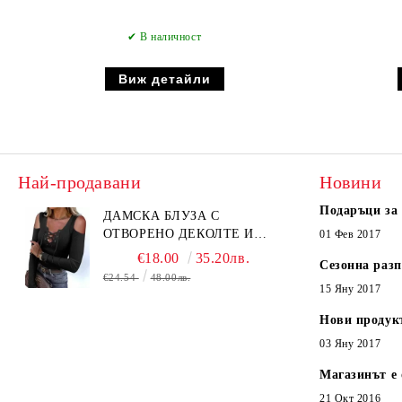
✔ В наличност
Виж детайли
Най-продавани
Новини
Подаръци за
ДАМСКА БЛУЗА С
ОТВОРЕНО ДЕКОЛТЕ И
01 Фев 2017
ВРЪЗКИ В ЧЕРНО - КОД
€18.00
35.20лв.
Сезонна раз
6315
€24.54
48.00лв.
15 Яну 2017
Нови продук
03 Яну 2017
Магазинът е 
21 Окт 2016