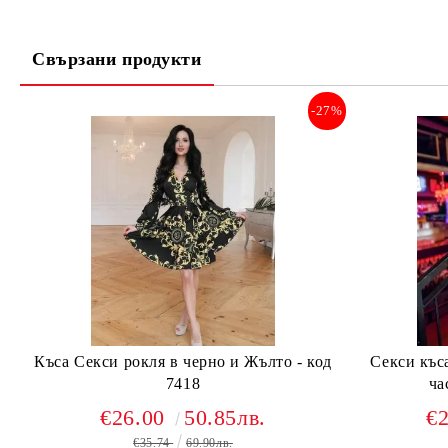
Свързани продукти
-27%
Къса Секси рокля в черно и Жълто - код
Секси къса
7418
ча
€26.00
50.85лв.
€
€35.74
69.90лв.