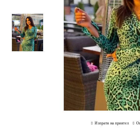
Изпрати на приятел
О