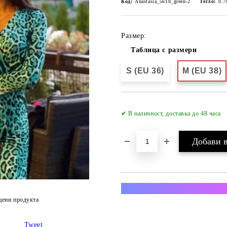
Код:
Anastasia_5618_green-2
Тегло:
0.7
Размер:
Таблица с размери
S (EU 36)
M (EU 38)
✔ В наличност, доставка до 48 часа
Преглед и тест за всяка п
цени продукта
Tweet