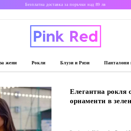
Безплатна доставка за поръчки над 89 лв
за жени
Рокли
Блузи и Ризи
Панталони 
Елегантна рокля 
орнаменти в зелен