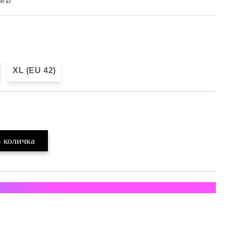
00
кг
XL (EU 42)
ратка с Еконт и Спиди