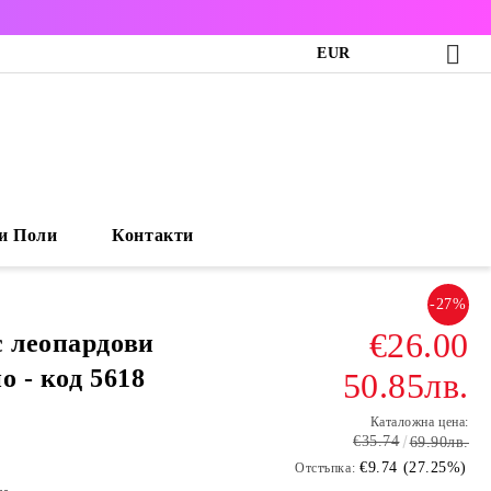
EUR
и Поли
Контакти
-27%
€26.00
с леопардови
о - код 5618
50.85лв.
Каталожна цена:
€35.74
69.90лв.
€9.74 (27.25%)
Отстъпка: