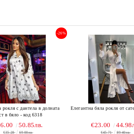
-26%
 рокля с дантела в долната
Елегантна бяла рокля от сате
ст в бяло - код 6318
26.00
50.85лв.
€23.00
44.98
€35.28
69.00лв.
€45.71
89.40лв.