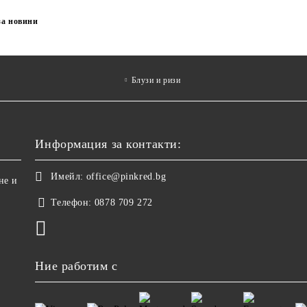
за новини
Блузи и ризи
Информация за контакти:
Имейл:
office@pinkred.bg
не и
Телефон:
0878 709 272
Ние работим с