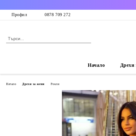
Профил
0878 709 272
Начало
Дрехи 
Начало
Дрехи за жени
Рокли