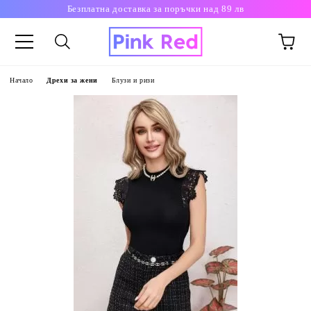
Безплатна доставка за поръчки над 89 лв
Начало
Дрехи за жени
Блузи и ризи