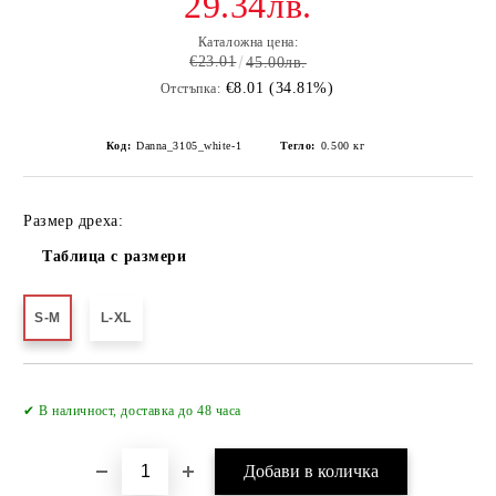
29.34лв.
Каталожна цена:
€23.01
45.00лв.
€8.01 (34.81%)
Отстъпка:
Код:
Danna_3105_white-1
Тегло:
0.500
кг
Размер дреха:
Таблица с размери
S-M
L-XL
✔ В наличност, доставка до 48 часа