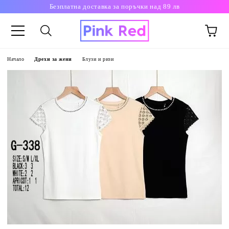
Безплатна доставка за поръчки над 89 лв
Начало
Дрехи за жени
Блузи и ризи