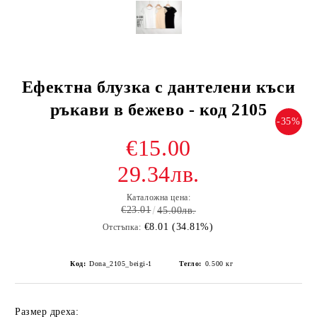
Ефектна блузка с дантелени къси
ръкави в бежево - код 2105
-35%
€15.00
29.34лв.
Каталожна цена:
€23.01
45.00лв.
€8.01 (34.81%)
Отстъпка:
Код:
Dona_2105_beigi-1
Тегло:
0.500
кг
Размер дреха: