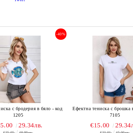
-40%
иска с бродерия в бяло - код
Ефектна тениска с брошка в
1205
7105
15.00
29.34лв.
€15.00
29.34
€25.05
48.99лв.
€23.01
45.00лв.