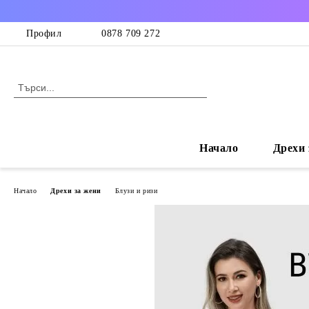
Профил
0878 709 272
Начало
Дрехи 
Начало
Дрехи за жени
Блузи и ризи