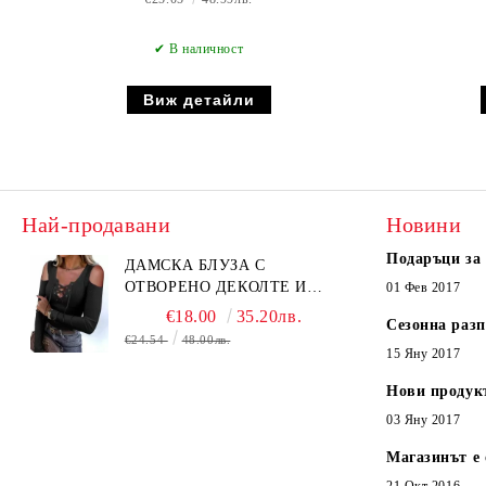
✔ В наличност
Виж детайли
Най-продавани
Новини
Подаръци за
ДАМСКА БЛУЗА С
ОТВОРЕНО ДЕКОЛТЕ И
01 Фев 2017
ВРЪЗКИ В ЧЕРНО - КОД
€18.00
35.20лв.
Сезонна раз
6315
€24.54
48.00лв.
15 Яну 2017
Нови продук
03 Яну 2017
Магазинът е 