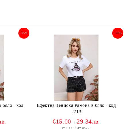
-35%
-38%
 бяло - код
Ефектна Тениска Рамона в бяло - код
2713
лв.
€15.00
29.34лв.
€24.34
47.60лв.