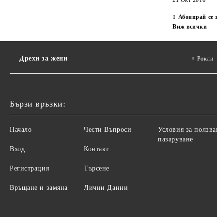
21 Окт 2016
Абонирай се 
Виж всички
Дрехи за жени
Рокли
Бързи връзки:
Начало
Чести Въпроси
Условия за ползва
пазаруване
Вход
Контакт
Регистрация
Търсене
Връщане и замяна
Лични Данни