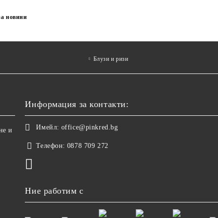
за новини
Блузи и ризи
Информация за контакти:
Имейл:
office@pinkred.bg
не и
Телефон:
0878 709 272
Ние работим с