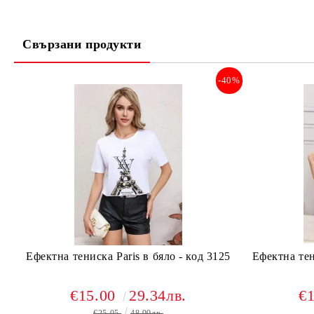
Свързани продукти
-40%
Ефектна тениска Paris в бяло - код 3125
Ефектна тен
€15.00
29.34лв.
€
€25.05
48.99лв.