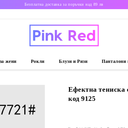
Безплатна доставка за поръчки над 89 лв
за жени
Рокли
Блузи и Ризи
Панталони 
Ефектна тениска с
код 9125