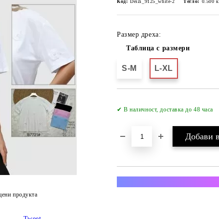
Код:
Deizi_9125_white-2
Тегло:
0.500
к
Размер дреха:
Таблица с размери
S-M
L-XL
✔ В наличност, доставка до 48 часа
Преглед и тест за всяка п
цени продукта
Tweet