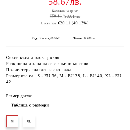
58.67лв.
Каталожна цена:
€50.11
98.01лв.
€20.11 (40.13%)
Отстъпка:
Код:
Xavana_6636-2
Тегло:
0.700
кг
Секси къса дамска рокля
Разкроена долна част с коьени мотиви
Полиестер, еласатн и еко кажа
Раамерите са:
S - EU 36,
M - EU 38,
L - EU 40,
XL - EU
42
Размер дреха:
Таблица с размери
M
XL