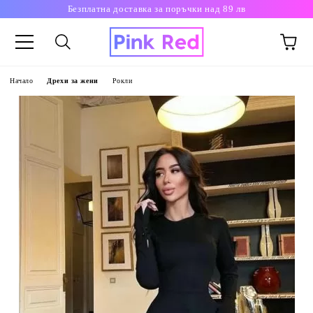
Безплатна доставка за поръчки над 89 лв
Начало
Дрехи за жени
Рокли