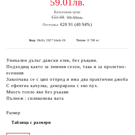
59.01лв.
Каталожна цена:
€51.08
99.90лв.
€20.91 (40.94%)
Отстъпка:
Код:
Holly 2027 black-26
Тегло:
0.700
кг
Уникален дълъг дамски елек, без ръкави.
Подходящ както за зимния сезон, така и за пролетно-
есенния
Закопчава се с цип отпред и има два практични джоба
С ефектна качулка, декорирана с еко пух.
Много топло яке без ръкави
Пълнеж : силиконова вата
Размер:
Таблица с размери