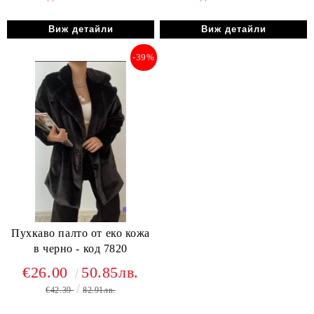
Виж детайли
Виж детайли
-39%
Пухкаво палто от еко кожа
в черно - код 7820
€26.00
50.85лв.
€42.39
82.91лв.