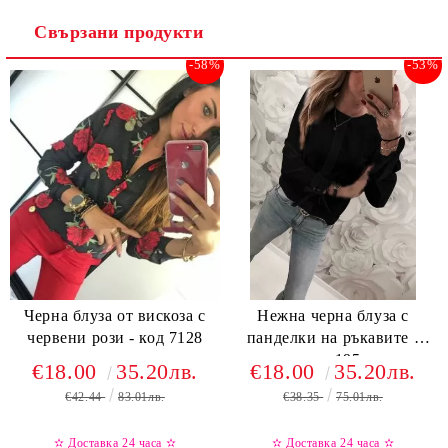
Свързани продукти
-58%
-53%
Черна блуза от вискоза с
Нежна черна блуза с
червени рози - код 7128
панделки на ръкавите -
код 195
€18.00
35.20лв.
€18.00
35.20лв.
€42.44
83.01лв.
€38.35
75.01лв.
✫ Доставка 24 часа
✫
✫ Доставка 24 часа
✫