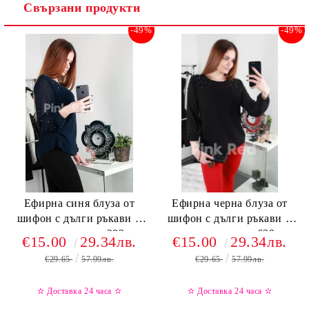
Свързани продукти
-49%
-49%
Ефирна синя блуза от
Ефирна черна блуза от
шифон с дълги ръкави и
шифон с дълги ръкави и
мъниста - код 283
мъниста - код 639
€15.00
29.34лв.
€15.00
29.34лв.
€29.65
57.99лв.
€29.65
57.99лв.
✫ Доставка 24 часа
✫
✫ Доставка 24 часа
✫