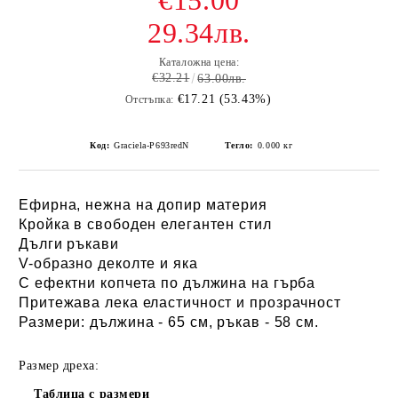
€15.00
29.34лв.
Каталожна цена:
€32.21
63.00лв.
€17.21 (53.43%)
Отстъпка:
Код:
Graciela-P693redN
Тегло:
0.000
кг
Ефирна, нежна на допир материя
Кройка в свободен елегантен стил
Дълги ръкави
V-образно деколте и яка
С ефектни копчета по дължина на гърба
Притежава лека еластичност и прозрачност
Размери: дължина - 65 см, ръкав - 58 см.
Размер дреха:
Таблица с размери