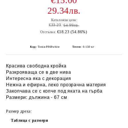
€15.00
29.34лв.
Каталожна цена:
€33.23
64.99лв.
€18.23 (54.86%)
Отстъпка:
Код:
Tonia-P868white
Тегло:
0.150
кг
Красива свободна кройка
Разкрояваща се в две нива
Интересна яка с декорация
Нежна и ефирна, леко прозрачна материя
Закопчава се с копче под яката на гърба
Размери: дължина - 67 см
Размер дреха:
Таблица с размери