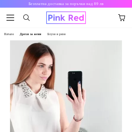
Безплатна доставка за поръчки над 89 лв
Начало
Дрехи за жени
Блузи и ризи