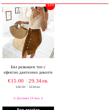
-44%
Бял разкошен топ с
ефектно дантелено деколте
€15.00
29.34лв.
€26.59
52.01лв.
✫ Доставка 24 часа
✫
Виж детайли