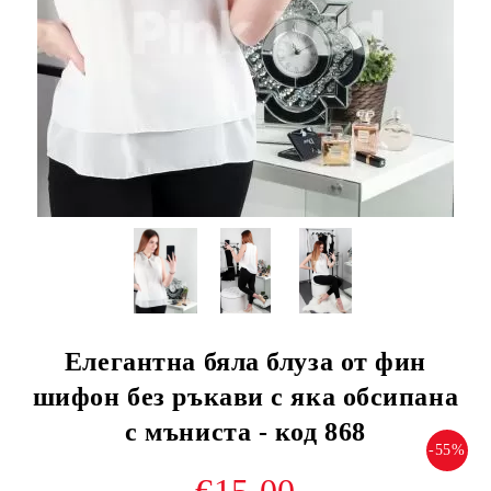
Елегантна бяла блуза от фин
шифон без ръкави с яка обсипана
с мъниста - код 868
-55%